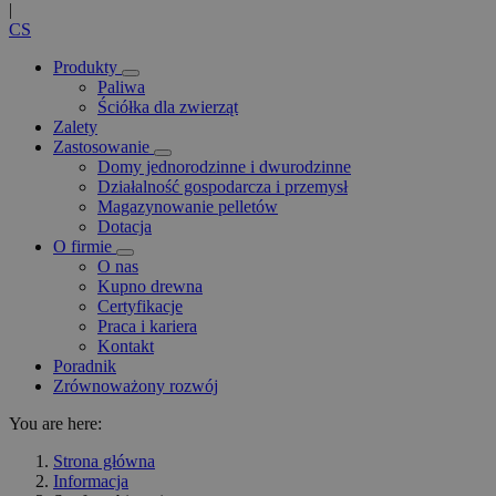
|
CS
Produkty
Paliwa
Ściółka dla zwierząt
Zalety
Zastosowanie
Domy jednorodzinne i dwurodzinne
Działalność gospodarcza i przemysł
Magazynowanie pelletów
Dotacja
O firmie
O nas
Kupno drewna
Certyfikacje
Praca i kariera
Kontakt
Poradnik
Zrównoważony rozwój
You are here:
Strona główna
Informacja