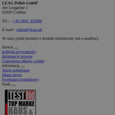
enthält ei
LEAG Pellets GmbH
Kennung 
Am Leagplatz 1
spezifisc
03050 Cottbus
Tel.: :
+49 3841 303060
E-mail :
rekord@leag.de
Anbieter
/
Name
Ablaufdatum
Beschreibung
Domäne
W razie pytań prosimy o kontakt telefoniczny lub e-mailowy.
Anbieter
ANONCHK
1 Monat
Speichert ob der
Microsoft
Name
/
Ablaufdatum
Beschreibung
Serwis
Wert von MUID an
Corporation
Anbieter
Domäne
ANID übergeben
.bing.com
polityka prywatności
Name
/
Ablaufdatum
Beschreibung
wurde. Dies ist eine
_ga
1 Jahr 1
Dieser Cookie-
Google
Informacje prawne
Domäne
Funktion von
Monat
Name ist mit
LLC
Ustawienia plików cookie
Microsoft Clarity.
Google Universal
.rekord-
_gcl_au
2 Monate 4
Dieses Cookie
Google
Informacja
Analytics
pellets.de
Wochen
wird von
LLC
CLID
.bing.com
1 Monat
Speichert den
Strefa pobierania
verknüpft. Dies ist
Doubleclick
.rekord-
Erstkontakt mit
eine wichtige
Mapa strony
gesetzt und
pellets.de
Microsoft Clarity
Aktualisierung des
enthält
Formularz kontaktowy
am häufigsten
Informationen
MR
1 Monat
Ein Cookie von
Microsoft
Seals
verwendeten
darüber, wie
Microsoft Clarity,
Corporation
Analysedienstes
der
der speichert ob
.bing.com
von Google.
Endbenutzer
der Wert von MUID
Dieses Cookie
die Website
aktualisiert wurde
wird verwendet,
nutzt, sowie
um eindeutige
über Werbung,
MUID
1 Monat
Dieses Cookie wird
Microsoft
Benutzer zu
die der
von Microsoft
Corporation
unterscheiden,
Endbenutzer
häufig als
.bing.com
indem eine
möglicherweise