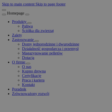
Skip to main content
Skip to page footer
Homepage
Produkty
Paliwa
Ściółka dla zwierząt
Zalety
Zastosowanie
Domy jednorodzinne i dwurodzinne
Działalność gospodarcza i przemysł
Magazynowanie pelletów
Dotacja
O firmie
O nas
Kupno drewna
Certyfikacje
Praca i kariera
Kontakt
Poradnik
Zrównoważony rozwój