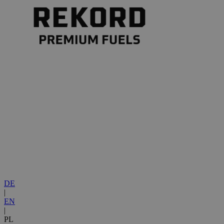
DE
|
EN
|
PL