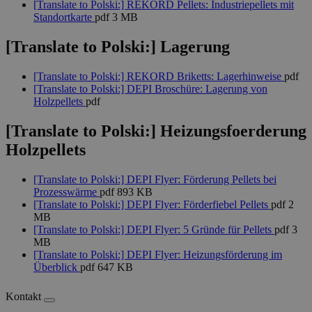
speichern
[Translate to Polski:] REKORD Pellets: Industriepellets mit
von Cook
Standortkarte
pdf
3 MB
ordnung
funktioni
[Translate to Polski:] Lagerung
sb_csrftoken
sketchfab.com
11 Monate 4
Dieses Co
Wochen
verwendet
Anforder
[Translate to Polski:] REKORD Briketts: Lagerhinweise
pdf
(CSRF)-An
[Translate to Polski:] DEPI Broschüre: Lagerung von
staticfilecache
www.rekord-
Session
Holzpellets
pdf
pellets.de
[Translate to Polski:] Heizungsfoerderung
fe_typo_user
Session
Dieser Co
Typo3
Typo3-
Association
Holzpellets
Google-
Webinhal
www.rekord-
zugeordne
Datenschutzerklärung
pellets.de
Allgemein
Benutzer
[Translate to Polski:] DEPI Flyer: Förderung Pellets bei
verwende
Prozesswärme
pdf
893 KB
von Benut
[Translate to Polski:] DEPI Flyer: Förderfiebel Pellets
pdf
2
ermöglich
MB
wird es j
möglicher
[Translate to Polski:] DEPI Flyer: 5 Gründe für Pellets
pdf
3
benötigt,
MB
standard
[Translate to Polski:] DEPI Flyer: Heizungsförderung im
Plattform
kann, obw
Überblick
pdf
647 KB
Administr
werden ka
Fällen wi
Kontakt
Browsersi