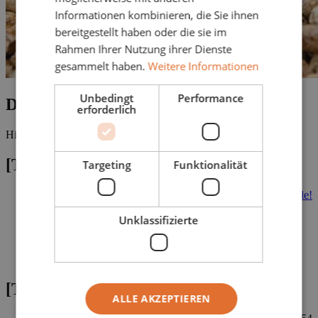
Informationen kombinieren, die Sie ihnen
bereitgestellt haben oder die sie im
Rahmen Ihrer Nutzung ihrer Dienste
gesammelt haben.
Weitere Informationen
Unbedingt
Performance
Downloads
erforderlich
Hier finden Sie unsere Broschüren und Flyer zum Download.
[Translate to Polski:] Heizen mit Pellets
Targeting
Funktionalität
[Translate to Polski:] DEPI Broschüre: Auf zur Wärmewende!
Basics für Pelletexperten
pdf
3 MB
Unklassifizierte
[Translate to Polski:] DEPI Broschüre: Heizen mit Pellets -
Attraktive Förderung für den Heizungstausch
pdf
3 MB
[Translate to Polski:] LEAG Broschüre: Wärmewende
meistern mit Pellets
pdf
1,007 KB
[Translate to Polski:] Zertifizierungen
ALLE AKZEPTIEREN