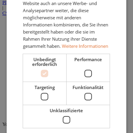
PL
Website auch an unsere Werbe- und
|
Analysepartner weiter, die diese
CS
möglicherweise mit anderen
Produkte
Informationen kombinieren, die Sie ihnen
Brennstoffe
bereitgestellt haben oder die sie im
Tiereinstreu
Rahmen Ihrer Nutzung ihrer Dienste
Vorteile
Anwendung
gesammelt haben.
Weitere Informationen
Ein- und Zweifamilienhäuser
Gewerbe und Industrie
Unbedingt
Performance
Pelletlagerung
erforderlich
Förderung
Heizungsbauer finden
Unternehmen
Über Uns
Targeting
Funktionalität
Holzeinkauf
Zertifizierungen
Jobs und Karriere
Kontakt
Ratgeber
Unklassifizierte
Nachhaltigkeit
You are here: