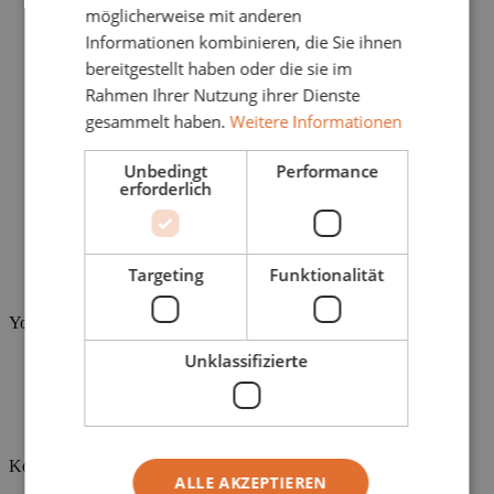
Vorteile
möglicherweise mit anderen
Anwendung
Informationen kombinieren, die Sie ihnen
Ein- und Zweifamilienhäuser
bereitgestellt haben oder die sie im
Gewerbe und Industrie
Pelletlagerung
Rahmen Ihrer Nutzung ihrer Dienste
Förderung
gesammelt haben.
Weitere Informationen
Heizungsbauer finden
Unternehmen
Über Uns
Unbedingt
Performance
Holzeinkauf
erforderlich
Zertifizierungen
Jobs und Karriere
Kontakt
Ratgeber
Targeting
Funktionalität
Nachhaltigkeit
You are here:
Unklassifizierte
Startseite
Ratgeber
Heizungsgesetz
Vergleich Heizarten
Kontakt
ALLE AKZEPTIEREN